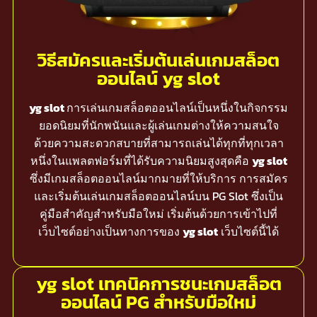
วิธีสมัครและเริ่มต้นเล่นเกมสล็อต
ออนไลน์ yg slot
yg slot
การเล่นเกมสล็อตออนไลน์เป็นหนึ่งในกิจกรรม
ยอดนิยมที่นักพนันและผู้เล่นเกมต่างให้ความสนใจ
ด้วยความสะดวกสบายที่สามารถเล่นได้ทุกที่ทุกเวลา
หนึ่งในแพลตฟอร์มที่ได้รับความนิยมสูงสุดคือ
yg slot
ซึ่งมีเกมสล็อตออนไลน์มากมายที่ให้บริการ การสมัคร
และเริ่มต้นเล่นเกมสล็อตออนไลน์บน PG Slot ซึ่งเป็น
คู่มือสำคัญสำหรับมือใหม่ เริ่มต้นด้วยการเข้าไปที่
เว็บไซต์อย่างเป็นทางการของ
yg slot
เว็บไซต์นี้ได้
yg slot เทคนิคการชนะเกมสล็อต
ออนไลน์ PG สำหรับมือใหม่