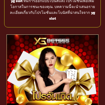
yg slot
ที่มีการออกแบบโบนัสและโปรโมชั่นเพื่อเพิ่ม
โอกาสในการชนะของคุณ. บทความนี้จะนำเสนอราย
ละเอียดเกี่ยวกับโปรโมชั่นและโบนัสที่น่าสนใจจาก
yg
slot